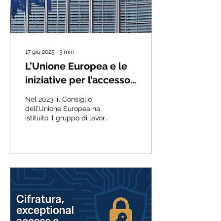
17 giu 2025
∙
3
min
L’Unione Europea e le
iniziative per l’accesso
ai dati: EU Going Dark
Nel 2023, il Consiglio
dell’Unione Europea ha
istituito il gruppo di lavoro
denominato High-Level
Group (HLG) on access to
data for effective law
enforcement, composto
da rappresentanti
governativi, forze
dell’ordine e istituzioni
giudiziarie. L’obiettivo
dell'HLG è affrontare le
difficoltà investigative