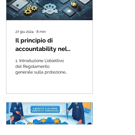
27 giu 2024
∙
8
min
Il principio di
accountability nel
GDPR
1. Introduzione L’obiettivo
del Regolamento
generale sulla protezione
dei dati personali
(Regolamento 679/2016,
di seguito «GDPR») è...