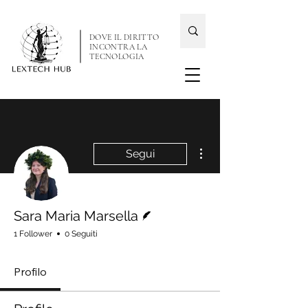
DOVE IL DIRITTO
INCONTRA LA
TECNOLOGIA
Altre azioni
Segui
Redattore
Sara Maria Marsella
1 Follower
0 Seguiti
Profilo