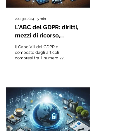
20 ago 2024
∙
5
min
L'ABC del GDPR: diritti,
mezzi di ricorso,
responsabilità e
Il Capo VIII del GDPR è
sanzioni amministrative
composto dagli articoli
compresi tra il numero 77
pecuniarie
e 84...