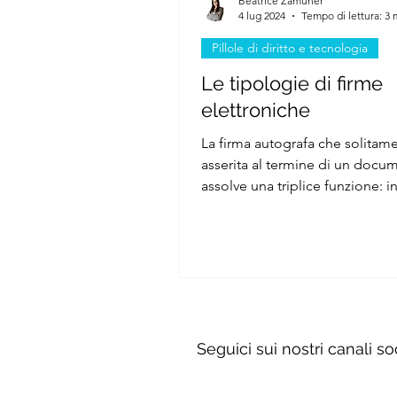
Beatrice Zamuner
4 lug 2024
Tempo di lettura: 3 
Pillole di diritto e tecnologia
Le tipologie di firme
elettroniche
La firma autografa che solitam
asserita al termine di un docu
assolve una triplice funzione: in
ossia consente di...
Seguici sui nostri canali so