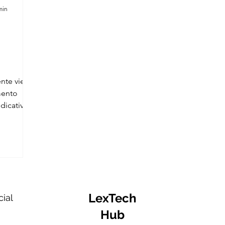
min
ente viene
mento
dicativa,
LexTech
cial
Hub