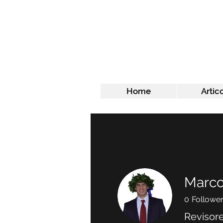
Home
Artico
Marco
0
Followe
Revisore