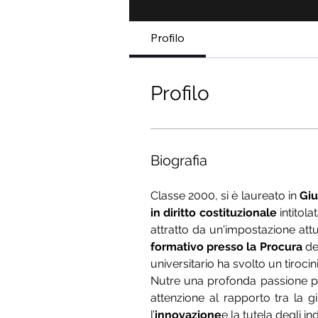
Profilo
Profilo
Biografia
Classe 2000, si è laureato in 
Giu
in diritto costituzionale
 intitola
attratto da un'impostazione att
formativo presso la Procura
 de
universitario ha svolto un tiroci
Nutre una profonda passione per i
attenzione al rapporto tra la gi
l’
innovazione
e la tutela degli in