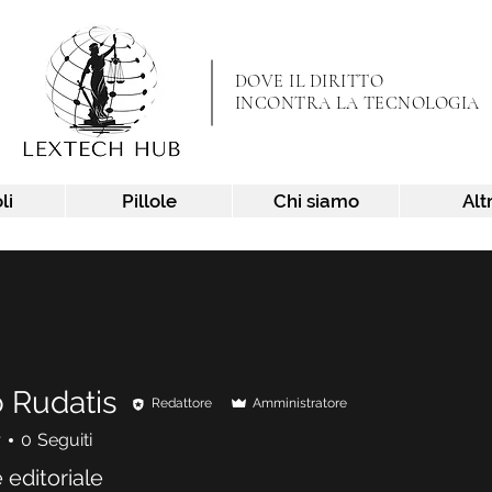
DOVE IL DIRITTO
INCONTRA LA TECNOLOGIA
li
Pillole
Chi siamo
Alt
 Rudatis
Redattore
Amministratore
r
0
Seguiti
 editoriale