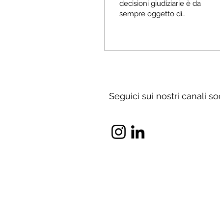
decisioni giudiziarie è da
sempre oggetto di
attenzione e di
riflessione, ma assume
oggi una nuova
centralità alla luce
dell’instabilità normativa
e dell’evoluzione
tecnologica. Partendo da
Seguici sui nostri canali so
una riflessione di
Calamandrei, il tema si
intreccia con il dibattito
sulla giustizia predittiva e
sul potenziale uso
dell’intelligenza artificiale
nei tribunali. È possibile
garantire certezza del
diritto?