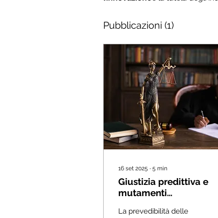
Pubblicazioni
(1)
16 set 2025
∙
5
min
Giustizia predittiva e
mutamenti
giurisprudenziali: il ru
La prevedibilità delle
dell'IA