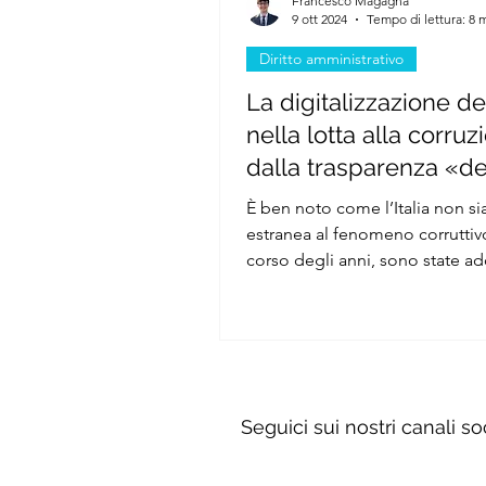
Francesco Magagna
9 ott 2024
Tempo di lettura: 8 
Diritto amministrativo
La digitalizzazione del
nella lotta alla corruz
dalla trasparenza «d
a quella «difensiva»
È ben noto come l’Italia non sia
estranea al fenomeno corruttiv
corso degli anni, sono state ad
diverse misure volte...
Seguici sui nostri canali so