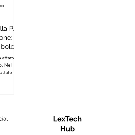
min
la P.A.
ione:
ebole»
 affatto
o. Nel
ottate
LexTech
cial
Hub