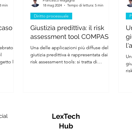
Francesco Magagna
 8 min
18 mag 2024
Tempo di lettura: 5 min
Diritto processuale
P
 caso
Giustizia predittiva: il risk
U
assessment tool COMPAS
gi
l'
lebrato
Una delle applicazioni più diffuse della
ri
l
giutizia predittiva è rappresentata dai
Una
getto la
risk assessment tools: si tratta di
de
giu
programmi per...
ris
alg
LexTech
cial
Hub