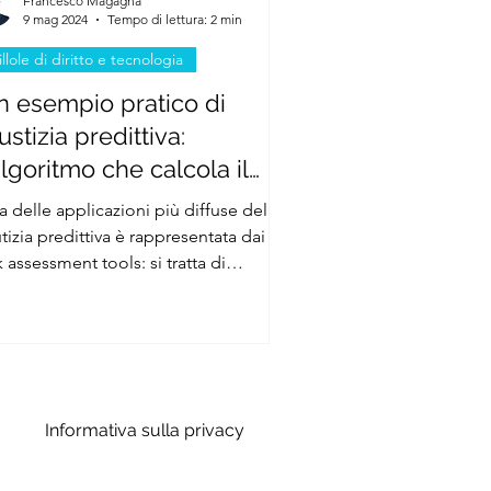
Francesco Magagna
9 mag 2024
Tempo di lettura: 2 min
illole di diritto e tecnologia
n esempio pratico di
ustizia predittiva:
algoritmo che calcola il
schio di recidiva
 delle applicazioni più diffuse della
ll'imputato
tizia predittiva è rappresentata dai
k assessment tools: si tratta di
oritmi che fanno...
Informativa sulla privacy