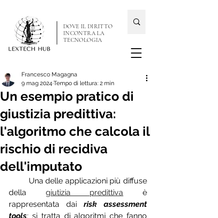
DOVE IL DIRITTO
INCONTRA LA
TECNOLOGIA
Francesco Magagna
9 mag 2024
Tempo di lettura: 2 min
Un esempio pratico di
giustizia predittiva:
l'algoritmo che calcola il
rischio di recidiva
dell'imputato
	Una delle applicazioni più diffuse 
della 
giutizia predittiva
 è 
rappresentata dai 
risk assessment 
tools
: 
si tratta di algoritmi
che fanno 