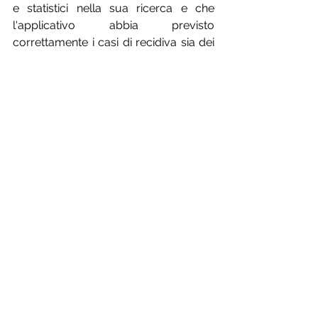
e statistici nella sua ricerca e che 
l'applicativo abbia previsto 
correttamente i casi di recidiva sia dei 
bianchi sia dei neri.
AI
intelligenza artificiale
giustizia predittiva
giudice
COMPAS
risk assessment tools
recidiva
Pillole di diritto e tecnologia
Mostra tutti
Post recenti