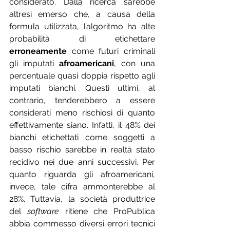
considerato. Dalla ricerca sarebbe 
altresì emerso che, a causa della 
formula utilizzata, l’algoritmo 
ha 
alte 
probabilità di etichettare 
erroneamente
 come futuri criminali 
gli imputati 
afroamericani
, con una 
percentuale quasi doppia rispetto agli 
imputati bianchi.
Questi ultimi, 
al 
contrario, tenderebbero a essere 
considerati meno rischiosi di quanto 
effettivamente siano. Infatti, il 48% dei 
bianchi etichettati come soggetti a 
basso rischio sarebbe in realtà stato 
recidivo nei due anni successivi. Per 
quanto riguarda gli afroamericani, 
invece, tale cifra ammonterebbe al 
28%. Tuttavia, la società produttrice 
del 
software 
ritiene che ProPublica 
abbia commesso diversi errori tecnici 