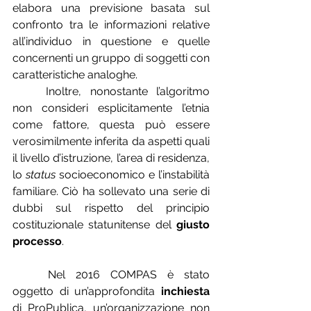
elabora una previsione basata sul 
confronto tra le informazioni relative 
all’individuo in questione e quelle 
concernenti un gruppo di soggetti con 
caratteristiche analoghe.
	Inoltre, nonostante l’algoritmo 
non consideri esplicitamente l’etnia 
come fattore, questa può essere 
verosimilmente inferita da aspetti quali 
il livello d’istruzione, l’area di residenza, 
lo 
status 
socioeconomico e l’instabilità 
familiare. Ciò ha sollevato una serie di 
dubbi sul rispetto del principio 
costituzionale 
statunitense del 
giusto 
processo
.
	Nel 2016 COMPAS
è stato 
oggetto di un’approfondita 
inchiesta
di ProPublica, un’organizzazione non 