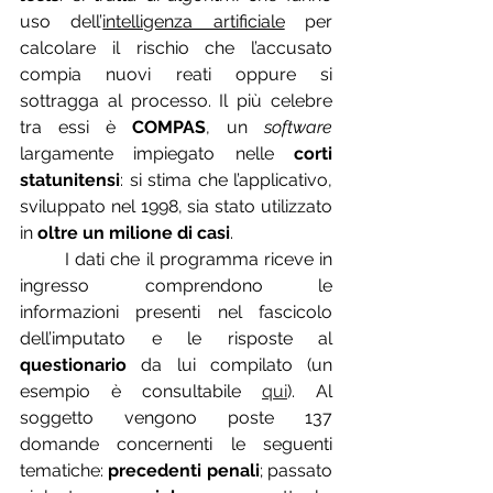
uso dell’
intelligenza artificiale
 per 
calcolare il rischio che l’accusato 
compia nuovi reati oppure si 
sottragga al processo. 
Il più celebre 
tra essi è 
COMPAS
, un 
software 
largamente impiegato nelle 
corti 
statunitensi
: 
s
i stima che l’applicativo, 
sviluppato nel 1998, sia stato utilizzato 
in 
oltre un milione di cas
i
.
	I dati che il programma
riceve in 
ingresso comprendono le 
informazioni presenti nel fascicolo 
dell’imputato e le risposte al 
questionario
 da 
lui 
compilato (un 
esempio è consultabile 
qui
). Al 
soggetto vengono poste 
137 
domande concernenti le seguenti 
tematiche: 
precedenti penali
; 
passato 