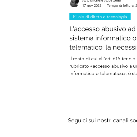
Avv. Michele Accettella
17 nov 2025
Tempo di lettura: 
Pillole di diritto e tecnologia
L'accesso abusivo ad
sistema informatico o
telematico: la necessi
consenso esplicito
Il reato di cui all’art. 615-ter c.p.
rubricato «accesso abusivo a u
informatico o telematico», è st
introdotto dalla L. 547/1993, al 
garantire la massima tutela in m
riservatezza informatica. Si tratta di un
reato di pericolo, che si perfez
prescindere dal danno effetti
cagionato. L’elemento costituti
Seguici sui nostri canali so
fattispecie è rappresentato dal
abusivo, ossia l'introduzione o 