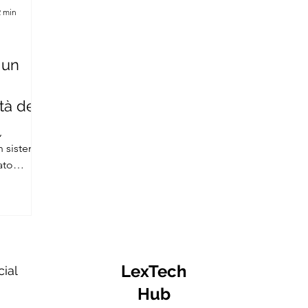
2 min
 un
tà del
,
n sistema
ato
fine di
ateria di
iona a
vamente
vo della
LexTech
cial
l’accesso
Hub
il