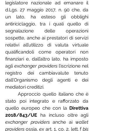
legislatore nazionale ad emanare il 
d.Lgs. 27 maggio 2017, n. 90 che, da 
un lato, ha esteso gli obblighi 
antiriciclaggio, tra i quali quello di 
segnalazione delle operazioni 
sospette, anche ai prestatori di servizi 
relativi all’utilizzo di valuta virtuale 
qualificandoli come operatori non 
finanziari e, dall’altro lato, ha imposto 
agli 
exchanger providers
 l’iscrizione nel 
registro dei cambiavalute tenuto 
dall’Organismo degli agenti e dei 
mediatori creditizi.  		
	Approccio quello italiano che è 
stato poi integrato e rafforzato da 
quello europeo che con la 
Direttiva 
2018/843/UE
 ha incluso oltre agli 
exchanger providers
 anche ai 
wallet 
providers
 ossia, 
ex
 art. 1, co. 2, lett. f 
bis