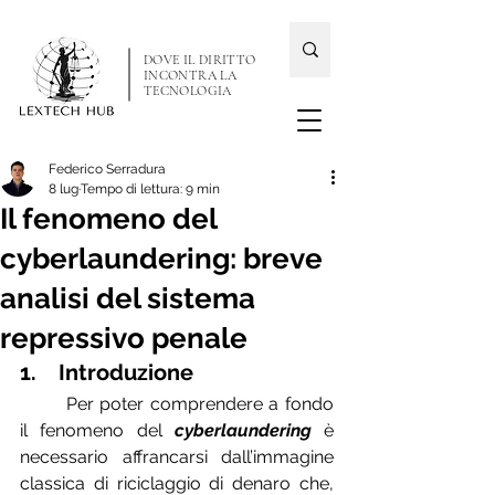
DOVE IL DIRITTO
INCONTRA LA
TECNOLOGIA
Federico Serradura
8 lug
Tempo di lettura: 9 min
Il fenomeno del
cyberlaundering: breve
analisi del sistema
repressivo penale
1.    Introduzione
	Per poter comprendere a fondo 
il fenomeno del 
cyberlaundering
 è 
necessario affrancarsi dall’immagine 
classica di riciclaggio di denaro che, 