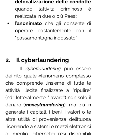
delocalizzazione delle condotte
quando l’attività criminosa è 
realizzata in due o più Paesi; 
l’
anonimato
 che gli consente di 
operare costantemente con il 
“passamontagna indossato”.
2.    Il cyberlaundering
	Il 
cyberlaundering
 può essere 
definito quale «fenomeno complesso 
che comprende l’insieme di tutte le 
attività illecite finalizzate a "ripulire" 
(ndr. letteralmente: "lavare") non solo il 
denaro (
moneylaundering
), ma più in 
generale i capitali, i beni, i valori o le 
altre utilità di provenienza delittuosa 
ricorrendo a sistemi o mezzi elettronici 
o, meglio, cibernetici resi disponibili 