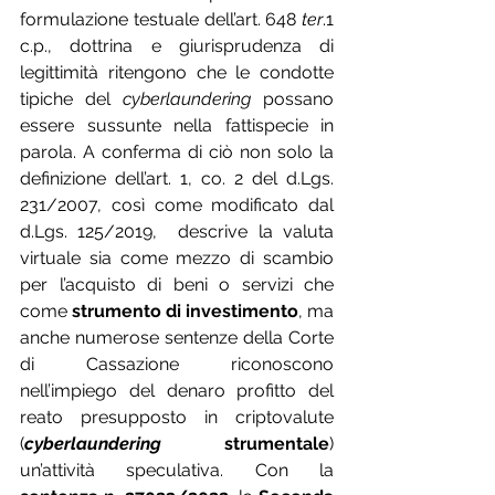
formulazione testuale dell’art. 648 
ter
.1 
c.p., dottrina e giurisprudenza di 
legittimità ritengono che le condotte 
tipiche del 
cyberlaundering
 possano 
essere sussunte nella fattispecie in 
parola. A conferma di ciò non solo la 
definizione dell’art. 1, co. 2 del d.Lgs. 
231/2007, così come modificato dal 
d.Lgs. 125/2019,  descrive la valuta 
virtuale sia come mezzo di scambio 
per l’acquisto di beni o servizi che 
come 
strumento di investimento
, ma 
anche numerose sentenze della Corte 
di Cassazione riconoscono 
nell’impiego del denaro profitto del 
reato presupposto in criptovalute 
(
cyberlaundering
 strumentale
) 
un’attività speculativa. Con la 