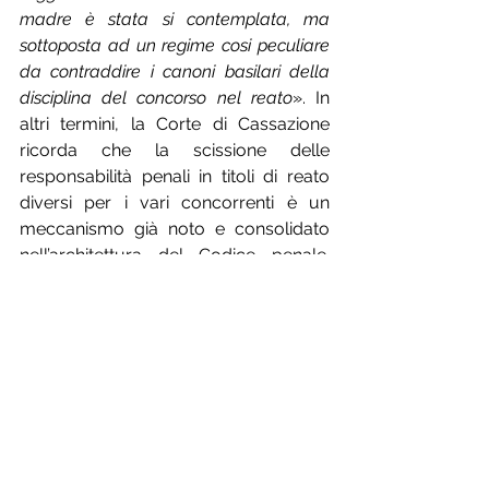
madre è stata si contemplata, ma 
sottoposta ad un regime cosi peculiare 
da contraddire i canoni basilari della 
disciplina del concorso nel reato
». In 
altri termini, la Corte di Cassazione 
ricorda che la scissione delle 
responsabilità penali in titoli di reato 
diversi per i vari concorrenti è un 
meccanismo già noto e consolidato 
nell’architettura del Codice penale. 
Inoltre, per i giudici punire a titolo di 
concorso 
l’extraneus
 si pone in 
contrasto con la volontà che ha 
mosso il legislatore del 2014 ad 
introdurre la fattispecie di 
autoriciclaggio. Infatti, quest’ultimo è 
intervenuto col fine di punire quelle 
condotte dell’autore o del concorrente 