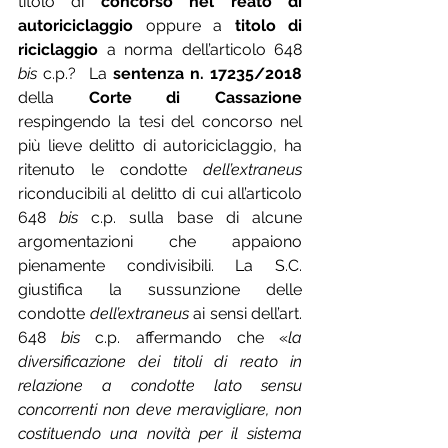
titolo di 
concorso nel reato di 
autoriciclaggio
 oppure a 
titolo di 
riciclaggio
 a norma dell’articolo 648 
bis
 c.p.?  La 
sentenza n. 17235/2018 
della 
Corte di Cassazione
respingendo la tesi del concorso nel 
più lieve delitto di autoriciclaggio, ha 
ritenuto le condotte 
dell’extraneus
riconducibili al delitto di cui all’articolo 
648 
bis
 c.p. sulla base di alcune 
argomentazioni che appaiono 
pienamente condivisibili. La S.C. 
giustifica la sussunzione delle 
condotte 
dell’extraneus
 ai sensi dell’art. 
648 
bis
 c.p. affermando che «
la 
diversificazione dei titoli di reato in 
relazione a condotte lato sensu 
concorrenti non deve meravigliare, non 
costituendo una novità per il sistema 