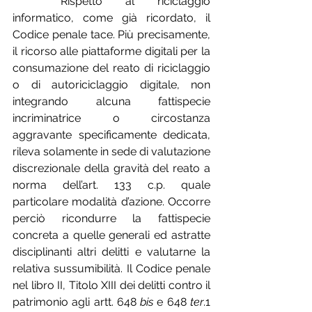
	Rispetto al riciclaggio 
informatico, come già ricordato, il 
Codice penale tace. Più precisamente, 
il ricorso alle piattaforme digitali per la 
consumazione del reato di riciclaggio 
o di autoriciclaggio digitale, non 
integrando alcuna fattispecie 
incriminatrice o circostanza 
aggravante specificamente dedicata, 
rileva solamente in sede di valutazione 
discrezionale della gravità del reato a 
norma dell’art. 133 c.p. quale 
particolare modalità d’azione. Occorre 
perciò ricondurre la fattispecie 
concreta a quelle generali ed astratte 
disciplinanti altri delitti e valutarne la 
relativa sussumibilità. Il Codice penale 
nel libro II, Titolo XIII dei delitti contro il 
patrimonio agli artt. 648 
bis
 e 648 
ter
.1 