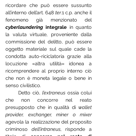
ricordare che può essere sussunto 
all’interno dell’art. 648 
ter
.1 c.p. anche il 
fenomeno già menzionato del 
cyberlaundering
 integrale
 in quanto 
la valuta virtuale, proveniente dalla 
commissione del delitto, può essere 
oggetto materiale sul quale cade la 
condotta auto-riciclatoria grazie alla 
locuzione «altra utilità» idonea a 
ricomprendere al proprio interno ciò 
che non è moneta legale o bene in 
senso civilistico.
	Detto ciò, 
l’extraneus
 ossia colui 
che non concorre nel reato 
presupposto che in qualità di 
wallet 
provider, exchanger, miner o mixer
agevola la realizzazione del proposito 
criminoso 
dell’intraneus
, risponde a 