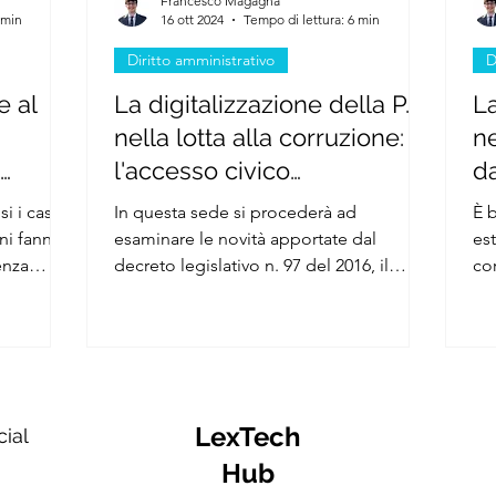
Francesco Magagna
 min
16 ott 2024
Tempo di lettura: 6 min
Diritto amministrativo
D
e al
La digitalizzazione della P.A.
La
nella lotta alla corruzione:
ne
l'accesso civico
d
generalizzato
a 
 i casi in
In questa sede si procederà ad
È b
ni fanno
esaminare le novità apportate dal
es
enza
decreto legislativo n. 97 del 2016, il
co
he, seppur
quale ha introdotto il diritto di...
div
te di
no del
zzazione
enti
LexTech
cial
are le
Hub
to il