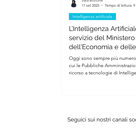
Sara Bottone
17 set 2025
Tempo di lettura: 9
Intelligenza artificiale
L’Intelligenza Artificial
servizio del Ministero
dell'Economia e delle
Finanze
Oggi sono sempre più numerosi
cui le Pubbliche Amministrazio
ricorso a tecnologie di Intellig
Artificiale (IA) – espressione c
non priva di ambiguità, consen
distinguerle dall’intelligenza
propriamente umana – all’inter
più ampio processo di digitali
della sfera pubblica. Tali strum
Seguici sui nostri canali so
mirano soprattutto a razionalizz
procedure burocratiche, sia sot