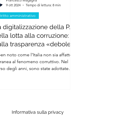
Francesco Magagna
9 ott 2024
Tempo di lettura: 8 min
iritto amministrativo
 digitalizzazione della P.A.
lla lotta alla corruzione:
alla trasparenza «debole»
quella «difensiva»
en noto come l’Italia non sia affatto
tranea al fenomeno corruttivo. Nel
rso degli anni, sono state adottate
erse misure volte...
Informativa sulla privacy