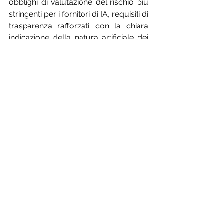
obblighi di valutazione del rischio più 
stringenti per i fornitori di IA, requisiti di 
trasparenza rafforzati con la chiara 
indicazione della natura artificiale dei 
contenuti, e una responsabilità 
accresciuta per le piattaforme digitali 
che ospitano o diffondono tali 
materiali.
	Secondo l’articolo 7 e l’Allegato 
III dell’AI Act, è possibile aggiornare la 
classificazione del rischio in base 
all’evoluzione tecnologica e alle 
evidenze sull'impatto sociale delle 
applicazioni di IA. Tuttavia, questa 
possibilità dipende da interventi 
legislativi futuri, che aggiornino le 
categorie di rischio e interpretazioni 
giurisprudenziali che riconoscano la 
gravità del fenomeno e la necessità di 